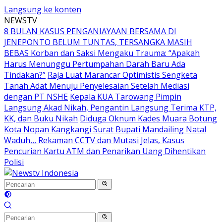
Langsung ke konten
NEWSTV
8 BULAN KASUS PENGANIAYAAN BERSAMA DI
JENEPONTO BELUM TUNTAS, TERSANGKA MASIH
BEBAS Korban dan Saksi Mengaku Trauma: “Apakah
Harus Menunggu Pertumpahan Darah Baru Ada
Tindakan?”
Raja Luat Marancar Optimistis Sengketa
Tanah Adat Menuju Penyelesaian Setelah Mediasi
dengan PT NSHE
Kepala KUA Tarowang Pimpin
Langsung Akad Nikah, Pengantin Langsung Terima KTP,
KK, dan Buku Nikah
Diduga Oknum Kades Muara Botung
Kota Nopan Kangkangi Surat Bupati Mandailing Natal
Waduh,,, Rekaman CCTV dan Mutasi Jelas, Kasus
Pencurian Kartu ATM dan Penarikan Uang Dihentikan
Polisi