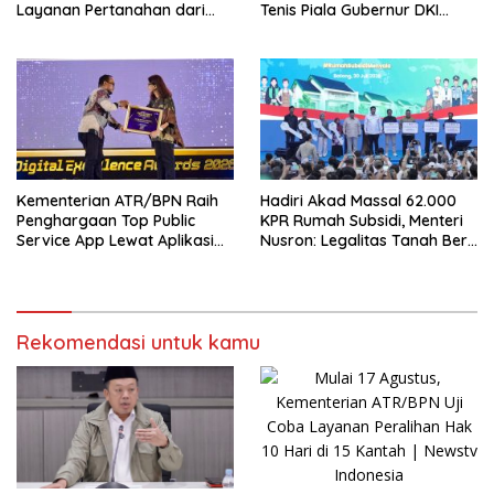
Layanan Pertanahan dari
Tenis Piala Gubernur DKI
PPAT yang Kompeten,
Jakarta 2026
Profesional dan Berintegritas
Kementerian ATR/BPN Raih
Hadiri Akad Massal 62.000
Penghargaan Top Public
KPR Rumah Subsidi, Menteri
Service App Lewat Aplikasi
Nusron: Legalitas Tanah Beri
Sentuh Tanahku
Kepastian bagi Masyarakat
Rekomendasi untuk kamu