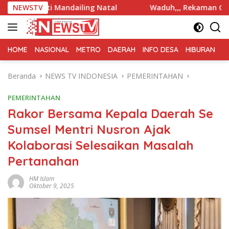
Langsung
i Mandailing Natal
NEWSTV
Waduh,,, Rekaman CCTV dan Mutasi 
ke
konten
HOME
NASIONAL
METRO
DAERAH
INFO DESA
HIBURAN
K
Beranda
NEWS TV INDONESIA
PEMERINTAHAN
PEMERINTAHAN
Rakor Bersama Kepala Daerah Se
Sumsel Mentri Nusron Ajak
Kolaborasi Selesaikan Masalah
Pertanahan
HM Islam
Oktober 9, 2025