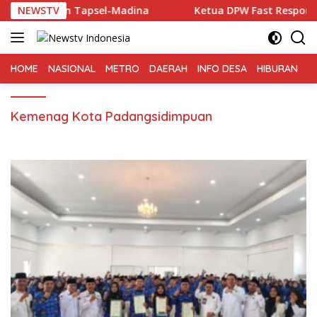
Langsung
batasan Tapsel-Madina
NEWSTV
Ketua DPW Fast Respon Counter P
ke
konten
HOME
NASIONAL
METRO
DAERAH
INFO DESA
HIBURAN
K
Kemenag Kota Padangsidimpuan