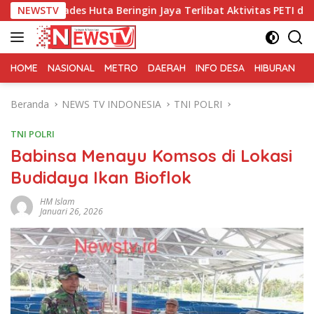
Langsung
Huta Beringin Jaya Terlibat Aktivitas PETI di Wilayah Perbata
NEWSTV
ke
konten
HOME
NASIONAL
METRO
DAERAH
INFO DESA
HIBURAN
K
Beranda
NEWS TV INDONESIA
TNI POLRI
TNI POLRI
Babinsa Menayu Komsos di Lokasi
Budidaya Ikan Bioflok
HM Islam
Januari 26, 2026