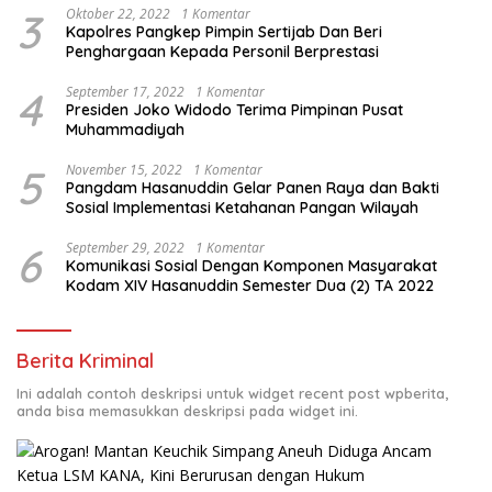
3
Oktober 22, 2022
1 Komentar
Kapolres Pangkep Pimpin Sertijab Dan Beri
Penghargaan Kepada Personil Berprestasi
4
September 17, 2022
1 Komentar
Presiden Joko Widodo Terima Pimpinan Pusat
Muhammadiyah
5
November 15, 2022
1 Komentar
Pangdam Hasanuddin Gelar Panen Raya dan Bakti
Sosial Implementasi Ketahanan Pangan Wilayah
6
September 29, 2022
1 Komentar
Komunikasi Sosial Dengan Komponen Masyarakat
Kodam XIV Hasanuddin Semester Dua (2) TA 2022
Berita Kriminal
Ini adalah contoh deskripsi untuk widget recent post wpberita,
anda bisa memasukkan deskripsi pada widget ini.