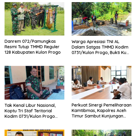
Danrem 072/Pamungkas
Warga Apresiasi TNI AL
Resmi Tutup TMMD Reguler
Dalam Satgas TMMD Kodim
128 Kabupaten Kulon Progo
0731/Kulon Progo, Bukti Kuat
Sinergi Lintas Matra TNI
Perkuat Sinergi Pemeliharaan
Tak Kenal Libur Nasional,
Kamtibmas, Kapolres Aceh
Koptu Tri Staf Teritorial
Timur Sambut Kunjungan
Kodim 0731/Kulon Progo
Kalapas Kelas IIB Idi
Tetap Tugas Piket Poskotis
TMMD