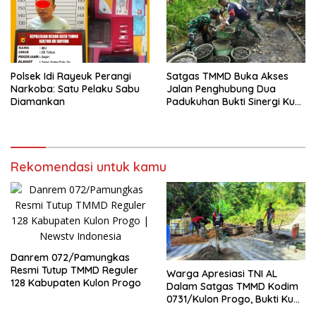
Polsek Idi Rayeuk Perangi
Satgas TMMD Buka Akses
Narkoba: Satu Pelaku Sabu
Jalan Penghubung Dua
Diamankan
Padukuhan Bukti Sinergi Kuat
TNI dan Warga
Rekomendasi untuk kamu
Danrem 072/Pamungkas
Resmi Tutup TMMD Reguler
Warga Apresiasi TNI AL
128 Kabupaten Kulon Progo
Dalam Satgas TMMD Kodim
0731/Kulon Progo, Bukti Kuat
Sinergi Lintas Matra TNI