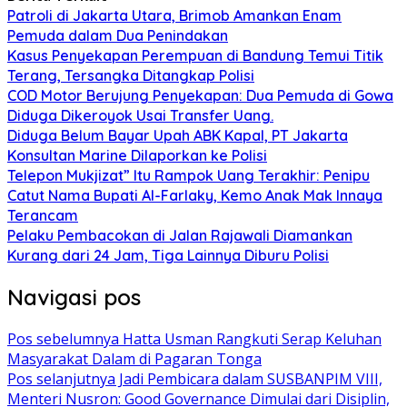
Patroli di Jakarta Utara, Brimob Amankan Enam
Pemuda dalam Dua Penindakan
Kasus Penyekapan Perempuan di Bandung Temui Titik
Terang, Tersangka Ditangkap Polisi
COD Motor Berujung Penyekapan: Dua Pemuda di Gowa
Diduga Dikeroyok Usai Transfer Uang.
Diduga Belum Bayar Upah ABK Kapal, PT Jakarta
Konsultan Marine Dilaporkan ke Polisi
Telepon Mukjizat” Itu Rampok Uang Terakhir: Penipu
Catut Nama Bupati Al-Farlaky, Kemo Anak Mak Innaya
Terancam
Pelaku Pembacokan di Jalan Rajawali Diamankan
Kurang dari 24 Jam, Tiga Lainnya Diburu Polisi
Navigasi pos
Pos sebelumnya
Hatta Usman Rangkuti Serap Keluhan
Masyarakat Dalam di Pagaran Tonga
Pos selanjutnya
Jadi Pembicara dalam SUSBANPIM VIII,
Menteri Nusron: Good Governance Dimulai dari Disiplin,