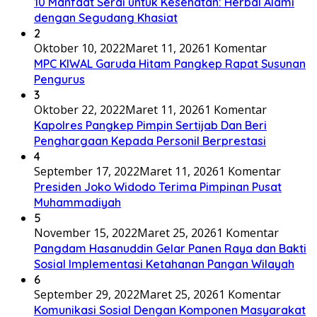
10 Manfaat Serai untuk Kesehatan: Herbal Alami
dengan Segudang Khasiat
2
Oktober 10, 2022
Maret 11, 2026
1 Komentar
MPC KIWAL Garuda Hitam Pangkep Rapat Susunan
Pengurus
3
Oktober 22, 2022
Maret 11, 2026
1 Komentar
Kapolres Pangkep Pimpin Sertijab Dan Beri
Penghargaan Kepada Personil Berprestasi
4
September 17, 2022
Maret 11, 2026
1 Komentar
Presiden Joko Widodo Terima Pimpinan Pusat
Muhammadiyah
5
November 15, 2022
Maret 25, 2026
1 Komentar
Pangdam Hasanuddin Gelar Panen Raya dan Bakti
Sosial Implementasi Ketahanan Pangan Wilayah
6
September 29, 2022
Maret 25, 2026
1 Komentar
Komunikasi Sosial Dengan Komponen Masyarakat