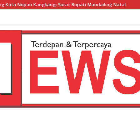
urat Bupati Mandailing Natal
Waduh,,, Rekaman CCTV