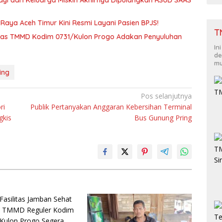
T
tgas TMMD Kodim 0731/Kulon Progo Adakan Penyuluhan
In
de
mu
ing
Pos selanjutnya
ri
Publik Pertanyakan Anggaran Kebersihan Terminal
gkis
Bus Gunung Pring