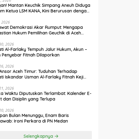
31, 2026
an! Mantan Keuchik Simpang Aneuh Diduga
m Ketua LSM KANA, Kini Berurusan dengan
um
, 2026
awat Demokrasi Akar Rumput: Mengapa
stian Hukum Pemilihan Geuchik di Aceh
 30, 2026
ti Al-Farlaky Tempuh Jalur Hukum, Akun –
 Penyebar Fitnah Dilaporkan
 26, 2026
Ansor Aceh Timur: Tuduhan Terhadap
ti Iskandar Usman Al-Farlaky Fitnah Keji
 Hoaks
 21, 2026
ka Waktu Diputuskan Terlambat: Kalender E-
t dan Disiplin yang Terlupa
 20, 2026
pan Bulan Menunggu, Enam Baris
awab: Ironi Perkara di PN Medan
Selengkapnya