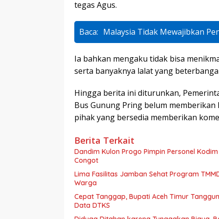
tegas Agus.
Baca:
Malaysia Tidak Mewajibkan P
Ia bahkan mengaku tidak bisa menikm
serta banyaknya lalat yang beterbangan
Hingga berita ini diturunkan, Pemerin
Bus Gunung Pring belum memberikan ket
pihak yang bersedia memberikan komen
Berita Terkait
Dandim Kulon Progo Pimpin Personel Kodim 
Congot
Lima Fasilitas Jamban Sehat Program TMMD
Warga
Cepat Tanggap, Bupati Aceh Timur Tanggun
Diduga Ditahan karena Tunggakan Biaya, Ba