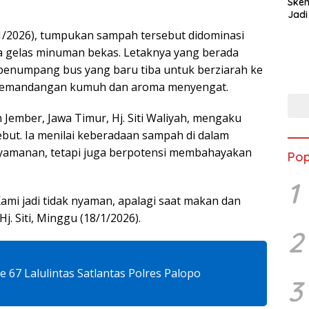
Ske
Jadi
/2026), tumpukan sampah tersebut didominasi
rta gelas minuman bekas. Letaknya yang berada
 penumpang bus yang baru tiba untuk berziarah ke
 pemandangan kumuh dan aroma menyengat.
Jember, Jawa Timur, Hj. Siti Waliyah, mengaku
but. Ia menilai keberadaan sampah di dalam
yamanan, tetapi juga berpotensi membahayakan
Pop
1
Kami jadi tidak nyaman, apalagi saat makan dan
j. Siti, Minggu (18/1/2026).
2
67 Lalulintas Satlantas Polres Palopo
3