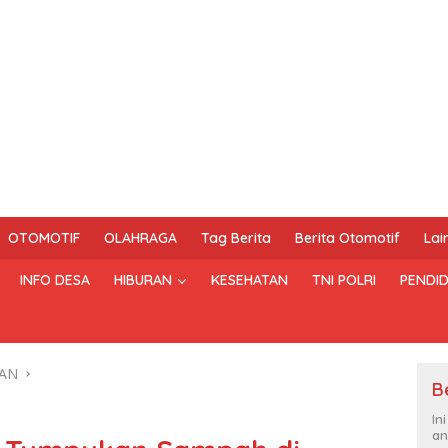
OTOMOTIF
OLAHRAGA
Tag Berita
Berita Otomotif
Lai
INFO DESA
HIBURAN
KESEHATAN
TNI POLRI
PENDID
AN
B
In
an