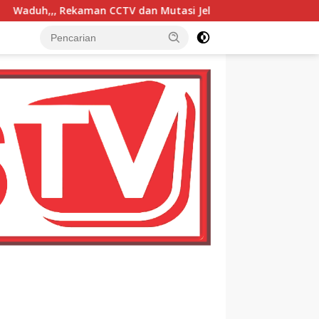
 dan Mutasi Jelas, Kasus Pencurian Kartu ATM dan Penarikan U