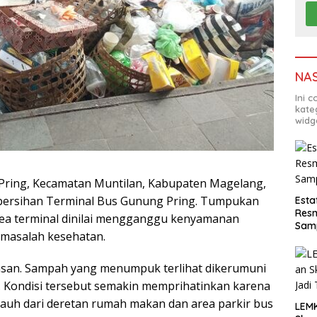
NA
Ini 
kate
widg
ring, Kecamatan Muntilan, Kabupaten Magelang,
bersihan Terminal Bus Gunung Pring. Tumpukan
Esta
Resm
a terminal dinilai mengganggu kenyamanan
Sam
 masalah kesehatan.
asan. Sampah yang menumpuk terlihat dikerumuni
. Kondisi tersebut semakin memprihatinkan karena
jauh dari deretan rumah makan dan area parkir bus
LEM