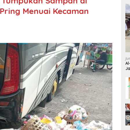
, Tumpukan Sampah di
 Pring Menuai Kecaman
Ju
Al
Ja
Wa