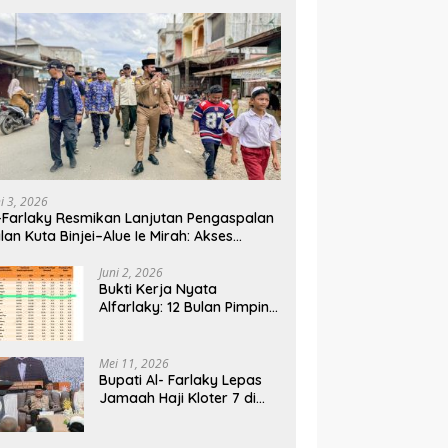
ni 3, 2026
-Farlaky Resmikan Lanjutan Pengaspalan
lan Kuta Binjei–Alue Ie Mirah: Akses
rga Makin Lancar
Juni 2, 2026
Bukti Kerja Nyata
Alfarlaky: 12 Bulan Pimpin,
2% Warga Aceh Timur
Mei 11, 2026
Bupati Al- Farlaky Lepas
Jamaah Haji Kloter 7 di
Embarkasi Haji Banda
Aceh