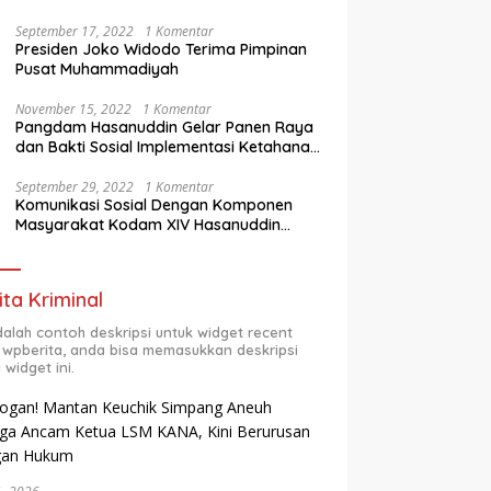
Berprestasi
September 17, 2022
1 Komentar
Presiden Joko Widodo Terima Pimpinan
Pusat Muhammadiyah
November 15, 2022
1 Komentar
Pangdam Hasanuddin Gelar Panen Raya
dan Bakti Sosial Implementasi Ketahanan
Pangan Wilayah
September 29, 2022
1 Komentar
Komunikasi Sosial Dengan Komponen
Masyarakat Kodam XIV Hasanuddin
Semester Dua (2) TA 2022
ita Kriminal
adalah contoh deskripsi untuk widget recent
 wpberita, anda bisa memasukkan deskripsi
 widget ini.