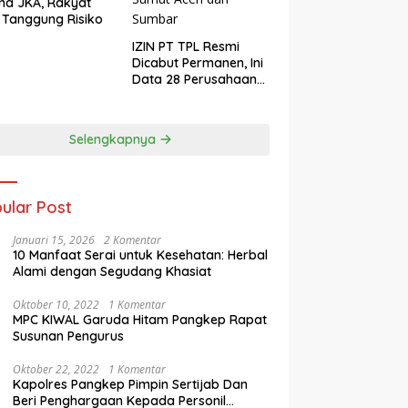
ma JKA, Rakyat
 Tanggung Risiko
IZIN PT TPL Resmi
Dicabut Permanen, Ini
Data 28 Perusahaan
Perusak Lingkungan
Sumut Aceh dan
Sumbar
Selengkapnya
ular Post
Januari 15, 2026
2 Komentar
10 Manfaat Serai untuk Kesehatan: Herbal
Alami dengan Segudang Khasiat
Oktober 10, 2022
1 Komentar
MPC KIWAL Garuda Hitam Pangkep Rapat
Susunan Pengurus
Oktober 22, 2022
1 Komentar
Kapolres Pangkep Pimpin Sertijab Dan
Beri Penghargaan Kepada Personil