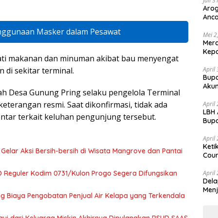
Juli 
Arog
Anca
Huk
enggunaan Masker dalam Pesawat
Mei 2
Mer
Kepa
ati makanan dan minuman akibat bau menyengat
 di sekitar terminal.
April
Bupa
Akun
tah Desa Gunung Pring selaku pengelola Terminal
erangan resmi. Saat dikonfirmasi, tidak ada
April
LBH 
tar terkait keluhan pengunjung tersebut.
Bupa
dan
April
Keti
Gelar Aksi Bersih-bersih di Wisata Mangrove dan Pantai
Cour
 Reguler Kodim 0731/Kulon Progo Segera Difungsikan
April
Dela
Menj
g Biaya Pengobatan Penjual Air Kelapa yang Terkendala
yi dari Keluarga Miskin Akhirnya Dipulangkan RSUD SAAS