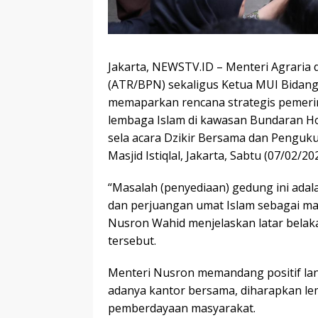
Jakarta, NEWSTV.ID – Menteri Agraria
(ATR/BPN) sekaligus Ketua MUI Bidan
memaparkan rencana strategis pemer
lembaga Islam di kawasan Bundaran Hote
sela acara Dzikir Bersama dan Penguk
Masjid Istiqlal, Jakarta, Sabtu (07/02/202
“Masalah (penyediaan) gedung ini ada
dan perjuangan umat Islam sebagai may
Nusron Wahid menjelaskan latar belak
tersebut.
Menteri Nusron memandang positif la
adanya kantor bersama, diharapkan le
pemberdayaan masyarakat.