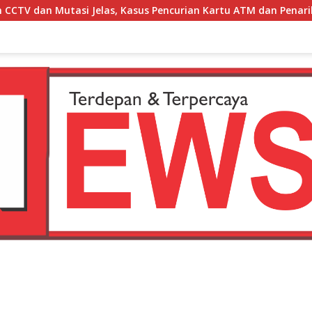
, Kasus Pencurian Kartu ATM dan Penarikan Uang Dihentikan Po