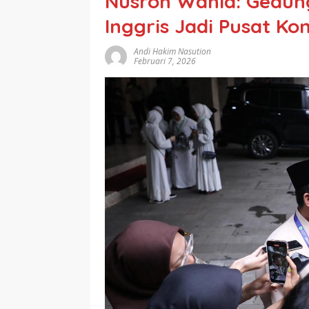
Nusron Wahid: Gedun
Inggris Jadi Pusat K
Andi Hakim Nasution
Februari 7, 2026