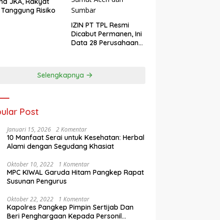
ma JKA, Rakyat
 Tanggung Risiko
IZIN PT TPL Resmi
Dicabut Permanen, Ini
Data 28 Perusahaan
Perusak Lingkungan
Sumut Aceh dan
Sumbar
Selengkapnya
ular Post
Januari 15, 2026
2 Komentar
10 Manfaat Serai untuk Kesehatan: Herbal
Alami dengan Segudang Khasiat
Oktober 10, 2022
1 Komentar
MPC KIWAL Garuda Hitam Pangkep Rapat
Susunan Pengurus
Oktober 22, 2022
1 Komentar
Kapolres Pangkep Pimpin Sertijab Dan
Beri Penghargaan Kepada Personil