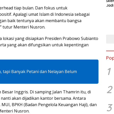
Ske
Jadi
verhead tiap bulan. Dan fokus untuk
sitif. Apalagi umat Islam di Indonesia sebagai
ngan baik tentunya akan membantu bangsa
u,” tutur Menteri Nusron.
 lokasi yang disiapkan Presiden Prabowo Subianto
arta yang akan difungsikan untuk kepentingan
Pop
1
m, tapi Banyak Petani dan Nelayan Belum
2
esar Inggris. Di samping Jalan Thamrin itu, di
 nanti akan dijadikan kantor bersama. Antara
3
 MUI, BPKH (Badan Pengelola Keuangan Haji), dan
 Menteri Nusron.