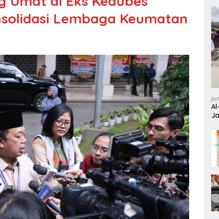
g Umat di Eks Kedubes
onsolidasi Lembaga Keumatan
Ju
Al
Ja
Wa