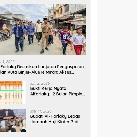
ni 3, 2026
-Farlaky Resmikan Lanjutan Pengaspalan
lan Kuta Binjei–Alue Ie Mirah: Akses
rga Makin Lancar
Juni 2, 2026
Bukti Kerja Nyata
Alfarlaky: 12 Bulan Pimpin,
2% Warga Aceh Timur
Mei 11, 2026
Bupati Al- Farlaky Lepas
Jamaah Haji Kloter 7 di
Embarkasi Haji Banda
Aceh