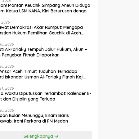
31, 2026
an! Mantan Keuchik Simpang Aneuh Diduga
m Ketua LSM KANA, Kini Berurusan dengan
um
, 2026
awat Demokrasi Akar Rumput: Mengapa
stian Hukum Pemilihan Geuchik di Aceh
 30, 2026
ti Al-Farlaky Tempuh Jalur Hukum, Akun –
 Penyebar Fitnah Dilaporkan
 26, 2026
Ansor Aceh Timur: Tuduhan Terhadap
ti Iskandar Usman Al-Farlaky Fitnah Keji
 Hoaks
 21, 2026
ka Waktu Diputuskan Terlambat: Kalender E-
t dan Disiplin yang Terlupa
 20, 2026
pan Bulan Menunggu, Enam Baris
awab: Ironi Perkara di PN Medan
Selengkapnya