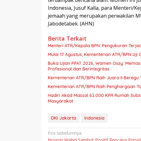
terdampak bencana alam. Momen ini jug
Indonesia, Jusuf Kalla, para Menteri/K
jemaah yang merupakan perwakilan MUI
Jabodetabek. (AHN)
Berita Terkait
Menteri ATR/Kepala BPN: Pengukuran Terja
Mulai 17 Agustus, Kementerian ATR/BPN Uji 
Buka Ujian PPAT 2026, Wamen Ossy: Memas
Profesional dan Berintegritas
Kementerian ATR/BPN Raih Juara II Beregu 
Kementerian ATR/BPN Raih Penghargaan Top
Hadiri Akad Massal 62.000 KPR Rumah Subsid
Masyarakat
DKI Jakarta
Indonesia
Navigasi
Pos sebelumnya
Nusron Wahid Sambut Positif Rencana Presi