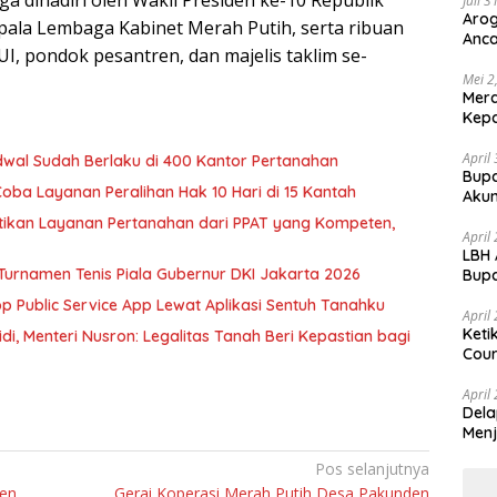
a dihadiri oleh Wakil Presiden ke-10 Republik
Juli 
Arog
epala Lembaga Kabinet Merah Putih, serta ribuan
Anca
, pondok pesantren, dan majelis taklim se-
Huk
Mei 2
Mer
Kepa
April
dwal Sudah Berlaku di 400 Kantor Pertanahan
Bupa
Coba Layanan Peralihan Hak 10 Hari di 15 Kantah
Akun
tikan Layanan Pertanahan dari PPAT yang Kompeten,
April
LBH 
Turnamen Tenis Piala Gubernur DKI Jakarta 2026
Bupa
dan
 Public Service App Lewat Aplikasi Sentuh Tanahku
April
Keti
i, Menteri Nusron: Legalitas Tanah Beri Kepastian bagi
Cour
April
Dela
Menj
Pos selanjutnya
den
Gerai Koperasi Merah Putih Desa Pakunden