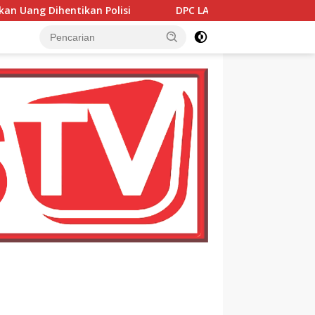
lisi
DPC LAKI Jeneponto Perkuat Sinergi dengan Waka