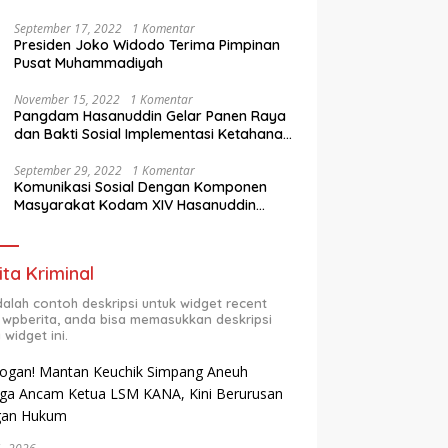
Berprestasi
September 17, 2022
1 Komentar
Presiden Joko Widodo Terima Pimpinan
Pusat Muhammadiyah
November 15, 2022
1 Komentar
Pangdam Hasanuddin Gelar Panen Raya
dan Bakti Sosial Implementasi Ketahanan
Pangan Wilayah
September 29, 2022
1 Komentar
Komunikasi Sosial Dengan Komponen
Masyarakat Kodam XIV Hasanuddin
Semester Dua (2) TA 2022
ita Kriminal
adalah contoh deskripsi untuk widget recent
 wpberita, anda bisa memasukkan deskripsi
 widget ini.