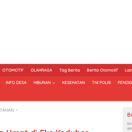
OTOMOTIF
OLAHRAGA
Tag Berita
Berita Otomotif
Lai
INFO DESA
HIBURAN
KESEHATAN
TNI POLRI
PENDID
NTAHAN
B
In
an