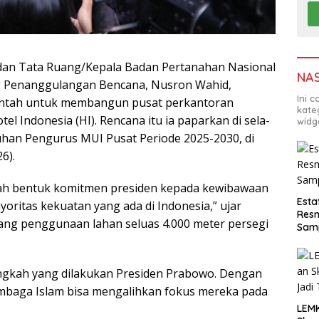
 dan Tata Ruang/Kepala Badan Pertanahan Nasional
NA
g Penanggulangan Bencana, Nusron Wahid,
Ini 
intah untuk membangun pusat perkantoran
kate
l Indonesia (HI). Rencana itu ia paparkan di sela-
widg
uhan Pengurus MUI Pusat Periode 2025-2030, di
6).
lah bentuk komitmen presiden kepada kewibawaan
Esta
oritas kekuatan yang ada di Indonesia,” ujar
Resm
ang penggunaan lahan seluas 4.000 meter persegi
Sam
ngkah yang dilakukan Presiden Prabowo. Dengan
mbaga Islam bisa mengalihkan fokus mereka pada
LEM