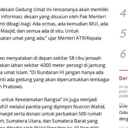
4
desain Gedung Umat ini rencananya akan memiliki
 informasi, desain yang disusun oleh Pak Menteri
anti dibagi-bagi. Ada ormas, ada kemudian MUI, ada
5
asjid, dan semua ada di situ. Untuk
atan umat yang ada,” ujar Menteri ATR/Kepala
6
wo menyatakan di depan sekitar 58 ribu jemaah
an lahan sekitar 4.000 meter persegi di jantung
 umat Islam. “Di Bundaran HI jangan hanya ada
Ber
anti ada gedung yang akan diperuntukkan lembaga-
n Prabowo.
Ini 
post
pada
 untuk Keselamatan Bangsa” ini juga menjadi
MUI melalui panitia yang dipimpin Nusron Wahid,
 masjid serta donasi untuk perbaikan 500 rumah
eh, Sumatera Utara, dan Sumatera Barat yang