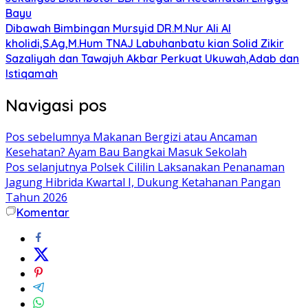
Bayu
Dibawah Bimbingan Mursyid DR.M.Nur Ali Al
kholidi,S.Ag,M.Hum TNAJ Labuhanbatu kian Solid Zikir
Sazaliyah dan Tawajuh Akbar Perkuat Ukuwah,Adab dan
Istiqamah
Navigasi pos
Pos sebelumnya
Makanan Bergizi atau Ancaman
Kesehatan? Ayam Bau Bangkai Masuk Sekolah
Pos selanjutnya
Polsek Cililin Laksanakan Penanaman
Jagung Hibrida Kwartal I, Dukung Ketahanan Pangan
Tahun 2026
Komentar