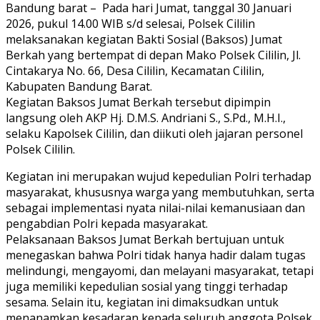
Bandung barat – Pada hari Jumat, tanggal 30 Januari
2026, pukul 14.00 WIB s/d selesai, Polsek Cililin
melaksanakan kegiatan Bakti Sosial (Baksos) Jumat
Berkah yang bertempat di depan Mako Polsek Cililin, Jl.
Cintakarya No. 66, Desa Cililin, Kecamatan Cililin,
Kabupaten Bandung Barat.
Kegiatan Baksos Jumat Berkah tersebut dipimpin
langsung oleh AKP Hj. D.M.S. Andriani S., S.Pd., M.H.I.,
selaku Kapolsek Cililin, dan diikuti oleh jajaran personel
Polsek Cililin.
Keg
iatan ini merupakan wujud kepedulian Polri terhadap
masyarakat, khususnya warga yang membutuhkan, serta
sebagai implementasi nyata nilai-nilai kemanusiaan dan
pengabdian Polri kepada masyarakat.
Pelaksanaan Baksos Jumat Berkah bertujuan untuk
menegaskan bahwa Polri tidak hanya hadir dalam tugas
melindungi, mengayomi, dan melayani masyarakat, tetapi
juga memiliki kepedulian sosial yang tinggi terhadap
sesama. Selain itu, kegiatan ini dimaksudkan untuk
menanamkan kesadaran kepada seluruh anggota Polsek