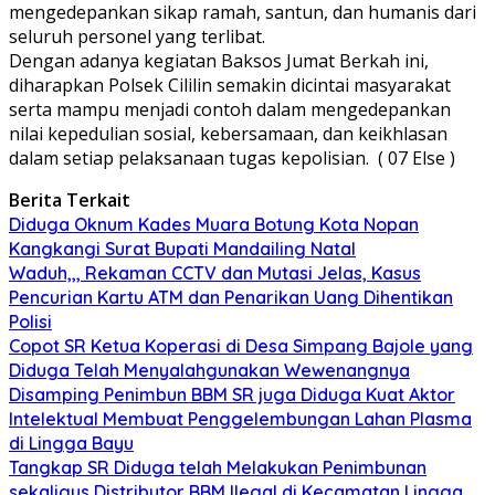
mengedepankan sikap ramah, santun, dan humanis dari
seluruh personel yang terlibat.
Dengan adanya kegiatan Baksos Jumat Berkah ini,
diharapkan Polsek Cililin semakin dicintai masyarakat
serta mampu menjadi contoh dalam mengedepankan
nilai kepedulian sosial, kebersamaan, dan keikhlasan
dalam setiap pelaksanaan tugas kepolisian. ( 07 Else )
Berita Terkait
Diduga Oknum Kades Muara Botung Kota Nopan
Kangkangi Surat Bupati Mandailing Natal
Waduh,,, Rekaman CCTV dan Mutasi Jelas, Kasus
Pencurian Kartu ATM dan Penarikan Uang Dihentikan
Polisi
Copot SR Ketua Koperasi di Desa Simpang Bajole yang
Diduga Telah Menyalahgunakan Wewenangnya
Disamping Penimbun BBM SR juga Diduga Kuat Aktor
Intelektual Membuat Penggelembungan Lahan Plasma
di Lingga Bayu
Tangkap SR Diduga telah Melakukan Penimbunan
sekaligus Distributor BBM Ilegal di Kecamatan Lingga