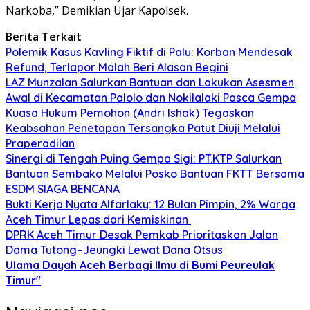
Narkoba,” Demikian Ujar Kapolsek.
Berita Terkait
Polemik Kasus Kavling Fiktif di Palu: Korban Mendesak
Refund, Terlapor Malah Beri Alasan Begini
LAZ Munzalan Salurkan Bantuan dan Lakukan Asesmen
Awal di Kecamatan Palolo dan Nokilalaki Pasca Gempa
Kuasa Hukum Pemohon (Andri Ishak) Tegaskan
Keabsahan Penetapan Tersangka Patut Diuji Melalui
Praperadilan
Sinergi di Tengah Puing Gempa Sigi: PT.KTP Salurkan
Bantuan Sembako Melalui Posko Bantuan FKTT Bersama
ESDM SIAGA BENCANA
Bukti Kerja Nyata Alfarlaky: 12 Bulan Pimpin, 2% Warga
Aceh Timur Lepas dari Kemiskinan ‎
DPRK Aceh Timur Desak Pemkab Prioritaskan Jalan
Dama Tutong–Jeungki Lewat Dana Otsus ‎
Ulama Dayah Aceh Berbagi Ilmu di Bumi Peureulak
Timur"