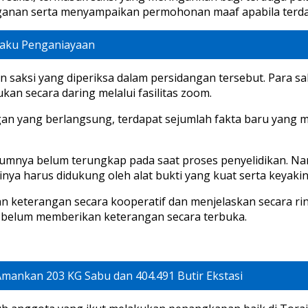
anan serta menyampaikan permohonan maaf apabila terdapa
laku Penganiayaan
pan saksi yang diperiksa dalam persidangan tersebut. Para s
an secara daring melalui fasilitas zoom.
 yang berlangsung, terdapat sejumlah fakta baru yang m
lumnya belum terungkap pada saat proses penyelidikan. Na
nya harus didukung oleh alat bukti yang kuat serta keyakina
keterangan secara kooperatif dan menjelaskan secara rin
i belum memberikan keterangan secara terbuka.
mankan 203 KG Sabu dan 404.491 Butir Ekstasi