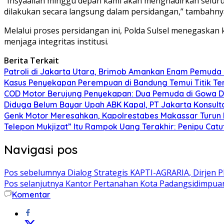
“Insyaallah minggu depan kami akan menghadirkan selur
dilakukan secara langsung dalam persidangan,” tambahny
Melalui proses persidangan ini, Polda Sulsel menegaskan 
menjaga integritas institusi.
Berita Terkait
Patroli di Jakarta Utara, Brimob Amankan Enam Pemuda
Kasus Penyekapan Perempuan di Bandung Temui Titik Ter
COD Motor Berujung Penyekapan: Dua Pemuda di Gowa Di
Diduga Belum Bayar Upah ABK Kapal, PT Jakarta Konsulta
Genk Motor Meresahkan, Kapolrestabes Makassar Turun 
Telepon Mukjizat” Itu Rampok Uang Terakhir: Penipu Ca
Navigasi pos
Pos sebelumnya
Dialog Strategis KAPTI-AGRARIA, Dirjen 
Pos selanjutnya
Kantor Pertanahan Kota Padangsidimpuan
Komentar