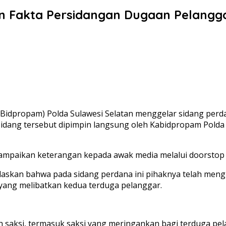
n Fakta Persidangan Dugaan Pelangga
idpropam) Polda Sulawesi Selatan menggelar sidang perd
 Sidang tersebut dipimpin langsung oleh Kabidpropam Polda S
yampaikan keterangan kepada awak media melalui doorsto
laskan bahwa pada sidang perdana ini pihaknya telah men
 yang melibatkan kedua terduga pelanggar.
 saksi, termasuk saksi yang meringankan bagi terduga pelan