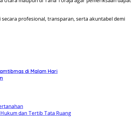
ja Utara maupun di Tana Toraja agar pemeriksaan dapat
 secara profesional, transparan, serta akuntabel demi
Kamtibmas di Malam Hari
am
Pertanahan
 Hukum dan Tertib Tata Ruang