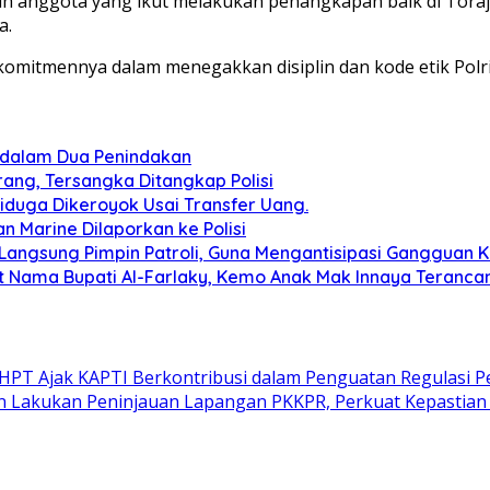
uh anggota yang ikut melakukan penangkapan baik di Tora
a.
komitmennya dalam menegakkan disiplin dan kode etik Polri
 dalam Dua Penindakan
ang, Tersangka Ditangkap Polisi
duga Dikeroyok Usai Transfer Uang.
n Marine Dilaporkan ke Polisi
Langsung Pimpin Patroli, Guna Mengantisipasi Gangguan 
tut Nama Bupati Al-Farlaky, Kemo Anak Mak Innaya Teranc
PHPT Ajak KAPTI Berkontribusi dalam Penguatan Regulasi 
 Lakukan Peninjauan Lapangan PKKPR, Perkuat Kepastian