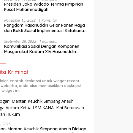
Presiden Joko Widodo Terima Pimpinan
Pusat Muhammadiyah
November 15, 2022
1 Komentar
Pangdam Hasanuddin Gelar Panen Raya
dan Bakti Sosial Implementasi Ketahanan
Pangan Wilayah
September 29, 2022
1 Komentar
Komunikasi Sosial Dengan Komponen
Masyarakat Kodam XIV Hasanuddin
Semester Dua (2) TA 2022
ita Kriminal
adalah contoh deskripsi untuk widget recent
 wpberita, anda bisa memasukkan deskripsi
 widget ini.
31, 2026
an! Mantan Keuchik Simpang Aneuh Diduga