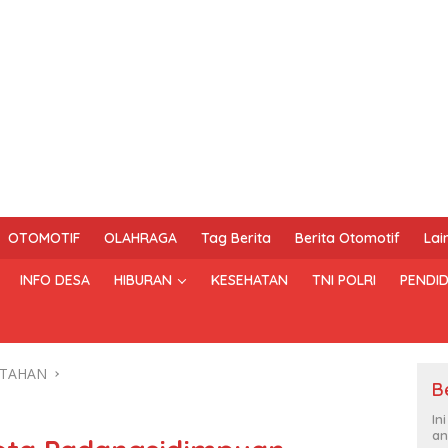
OTOMOTIF
OLAHRAGA
Tag Berita
Berita Otomotif
Lai
INFO DESA
HIBURAN
KESEHATAN
TNI POLRI
PENDID
NTAHAN
B
In
an