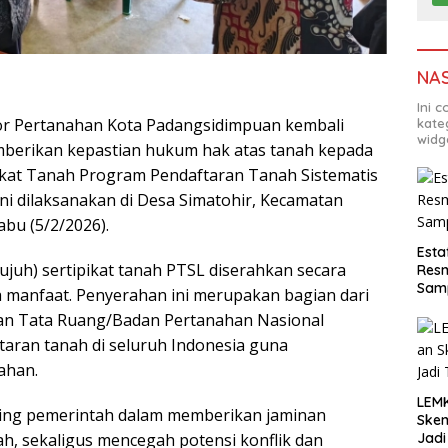
NA
Ini 
r Pertanahan Kota Padangsidimpuan kembali
kate
widg
erikan kepastian hukum hak atas tanah kepada
ikat Tanah Program Pendaftaran Tanah Sistematis
ni dilaksanakan di Desa Simatohir, Kecamatan
bu (5/2/2026).
Esta
ujuh) sertipikat tanah PTSL diserahkan secara
Resm
Sam
manfaat. Penyerahan ini merupakan bagian dari
dan Tata Ruang/Badan Pertanahan Nasional
aran tanah di seluruh Indonesia guna
ahan.
LEM
ing pemerintah dalam memberikan jaminan
Ske
h, sekaligus mencegah potensi konflik dan
Jadi