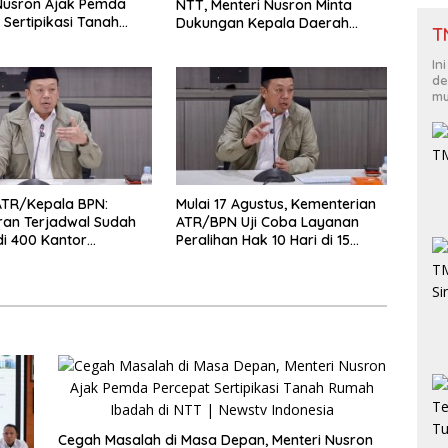
Nusron Ajak Pemda
NTT, Menteri Nusron Minta
 Sertipikasi Tanah
Dukungan Kepala Daerah
T
badah di NTT
Wujudkan Transformasi
Layanan Pertanahan
In
de
mu
ATR/Kepala BPN:
Mulai 17 Agustus, Kementerian
ran Terjadwal Sudah
ATR/BPN Uji Coba Layanan
di 400 Kantor
Peralihan Hak 10 Hari di 15
han
Kantah
Cegah Masalah di Masa Depan, Menteri Nusron