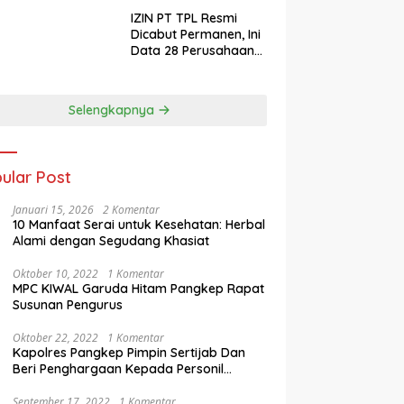
IZIN PT TPL Resmi
Dicabut Permanen, Ini
Data 28 Perusahaan
Perusak Lingkungan
Sumut Aceh dan
Sumbar
Selengkapnya
ular Post
Januari 15, 2026
2 Komentar
10 Manfaat Serai untuk Kesehatan: Herbal
Alami dengan Segudang Khasiat
Oktober 10, 2022
1 Komentar
MPC KIWAL Garuda Hitam Pangkep Rapat
Susunan Pengurus
Oktober 22, 2022
1 Komentar
Kapolres Pangkep Pimpin Sertijab Dan
Beri Penghargaan Kepada Personil
Berprestasi
September 17, 2022
1 Komentar