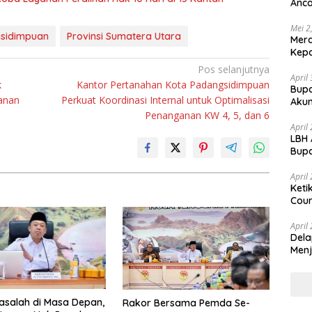
Anca
Huk
Mei 2
sidimpuan
Provinsi Sumatera Utara
Mer
Kepa
Pos selanjutnya
April
k
Kantor Pertanahan Kota Padangsidimpuan
Bupa
anan
Perkuat Koordinasi Internal untuk Optimalisasi
Akun
Penanganan KW 4, 5, dan 6
April
LBH 
Bupa
dan
April
Keti
Cour
April
Dela
Menj
salah di Masa Depan,
Rakor Bersama Pemda Se-