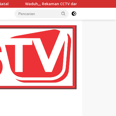
ekaman CCTV dan Mutasi Jelas, Kasus Pencurian Kartu ATM dan 