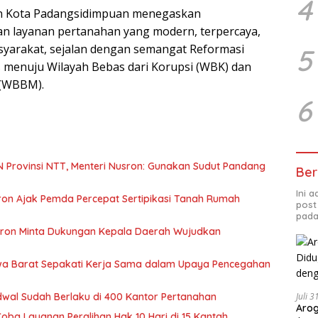
4
han Kota Padangsidimpuan menegaskan
n layanan pertanahan yang modern, terpercaya,
syarakat, sejalan dengan semangat Reformasi
5
as menuju Wilayah Bebas dari Korupsi (WBK) dan
 (WBBM).
6
N Provinsi NTT, Menteri Nusron: Gunakan Sudut Pandang
Ber
Ini 
ron Ajak Pemda Percepat Sertipikasi Tanah Rumah
post
pada
ron Minta Dukungan Kepala Daerah Wujudkan
wa Barat Sepakati Kerja Sama dalam Upaya Pencegahan
dwal Sudah Berlaku di 400 Kantor Pertanahan
Juli 
Arog
Coba Layanan Peralihan Hak 10 Hari di 15 Kantah