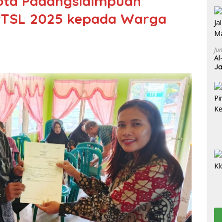
ota Padangsidimpuan
 PTSL 2025 kepada Warga
Ju
Al
Ja
Wa