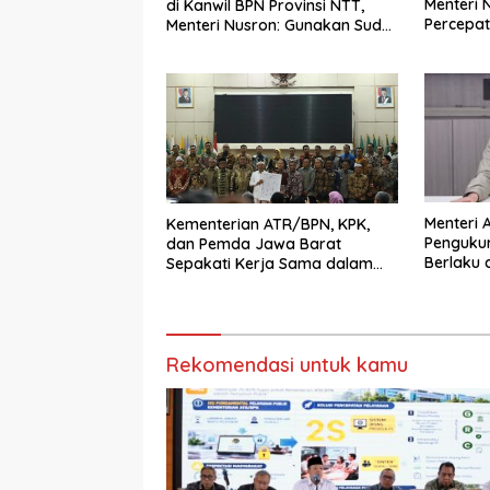
Menteri 
di Kanwil BPN Provinsi NTT,
Percepat
Menteri Nusron: Gunakan Sudut
Rumah I
Pandang Masyarakat
Menteri 
Kementerian ATR/BPN, KPK,
Penguku
dan Pemda Jawa Barat
Berlaku 
Sepakati Kerja Sama dalam
Pertana
Upaya Pencegahan Korupsi
serta Penguatan Ekonomi
Daerah
Rekomendasi untuk kamu