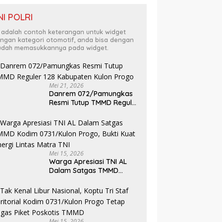
NI POLRI
i adalah contoh keterangan untuk widget
ngan kategori otomotif, anda bisa dengan
dah memasukkannya pada widget.
Mei 21, 2026
Danrem 072/Pamungkas
Resmi Tutup TMMD Reguler
128 Kabupaten Kulon
Progo
Mei 15, 2026
Warga Apresiasi TNI AL
Dalam Satgas TMMD
Kodim 0731/Kulon Progo,
Bukti Kuat Sinergi Lintas
Matra TNI
Mei 15, 2026