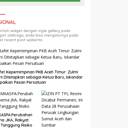
SIONAL
contoh widget dengan style gallery pada
gori olahraga, anda bisa mengaturnya pada
et recent post wpberita.
fet Kepemimpinan PKB Aceh Timur: Zulmi
i Ditetapkan sebagai Ketua Baru, Iskandar
paikan Pesan Persatuan
KASPA:Perubahan
ma JKA, Rakyat
 Tanggung Risiko