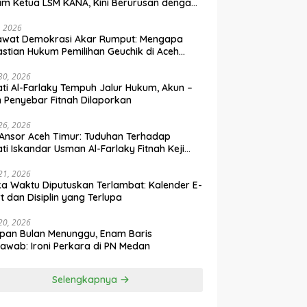
m Ketua LSM KANA, Kini Berurusan dengan
um
, 2026
awat Demokrasi Akar Rumput: Mengapa
stian Hukum Pemilihan Geuchik di Aceh
 30, 2026
ti Al-Farlaky Tempuh Jalur Hukum, Akun –
 Penyebar Fitnah Dilaporkan
 26, 2026
Ansor Aceh Timur: Tuduhan Terhadap
ti Iskandar Usman Al-Farlaky Fitnah Keji
 Hoaks
 21, 2026
ka Waktu Diputuskan Terlambat: Kalender E-
t dan Disiplin yang Terlupa
 20, 2026
pan Bulan Menunggu, Enam Baris
awab: Ironi Perkara di PN Medan
Selengkapnya