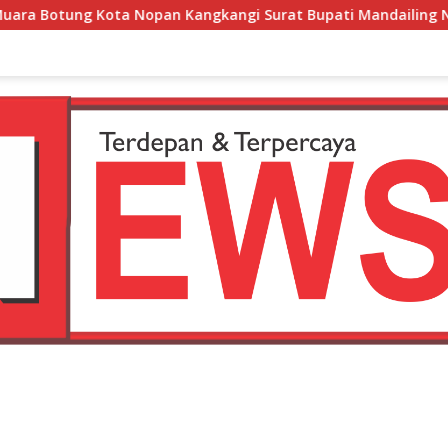
Kangkangi Surat Bupati Mandailing Natal
Waduh,,, R