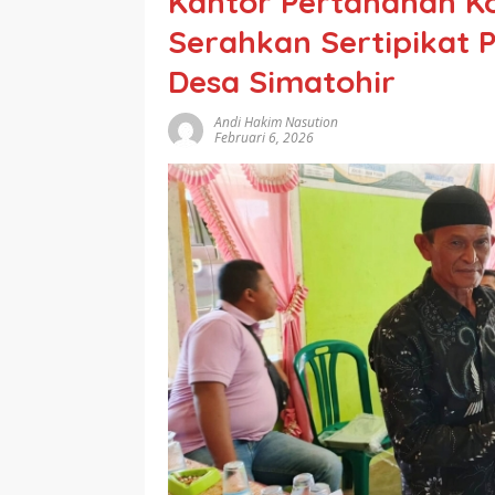
Kantor Pertanahan K
Serahkan Sertipikat
Desa Simatohir
Andi Hakim Nasution
Februari 6, 2026