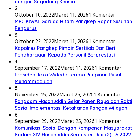
dengan Segudang Khasiat
2
Oktober 10, 2022
Maret 11, 2026
1 Komentar
MPC KIWAL Garuda Hitam Pangkep Rapat Susunan
Pengurus
3
Oktober 22, 2022
Maret 11, 2026
1 Komentar
Kapolres Pangkep Pimpin Sertijab Dan Beri
Penghargaan Kepada Personil Berprestasi
4
September 17, 2022
Maret 11, 2026
1 Komentar
Presiden Joko Widodo Terima Pimpinan Pusat
Muhammadiyah
5
November 15, 2022
Maret 25, 2026
1 Komentar
Pangdam Hasanuddin Gelar Panen Raya dan Bakti
Sosial Implementasi Ketahanan Pangan Wilayah
6
September 29, 2022
Maret 25, 2026
1 Komentar
Komunikasi Sosial Dengan Komponen Masyarakat
Kodam XIV Hasanuddin Semester Dua (2) TA 2022