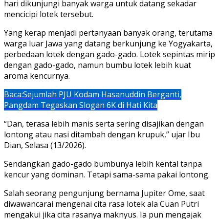
hari dikunjungi banyak warga untuk datang sekadar
mencicipi lotek tersebut.
Yang kerap menjadi pertanyaan banyak orang, terutama
warga luar Jawa yang datang berkunjung ke Yogyakarta,
perbedaan lotek dengan gado-gado. Lotek sepintas mirip
dengan gado-gado, namun bumbu lotek lebih kuat
aroma kencurnya.
Baca:
Sejumlah PJU Kodam Hasanuddin Berganti,
Pangdam Tegaskan Slogan 6K di Hati Kita
“Dan, terasa lebih manis serta sering disajikan dengan
lontong atau nasi ditambah dengan krupuk,” ujar Ibu
Dian, Selasa (13/2026).
Sendangkan gado-gado bumbunya lebih kental tanpa
kencur yang dominan. Tetapi sama-sama pakai lontong.
Salah seorang pengunjung bernama Jupiter Ome, saat
diwawancarai mengenai cita rasa lotek ala Cuan Putri
mengakui jika cita rasanya maknyus. Ia pun mengajak