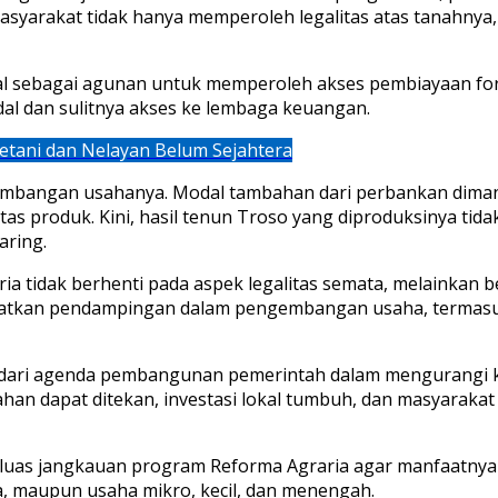
masyarakat tidak hanya memperoleh legalitas atas tanahnya
l sebagai agunan untuk memperoleh akses pembiayaan formal
dal dan sulitnya akses ke lembaga keuangan.
Petani dan Nelayan Belum Sejahtera
 perkembangan usahanya. Modal tambahan dari perbankan dim
s produk. Kini, hasil tenun Troso yang diproduksinya tida
aring.
a tidak berhenti pada aspek legalitas semata, melainkan 
atkan pendampingan dalam pengembangan usaha, termasuk p
ng dari agenda pembangunan pemerintah dalam mengurangi
han dapat ditekan, investasi lokal tumbuh, dan masyarakat
 jangkauan program Reforma Agraria agar manfaatnya dir
ga, maupun usaha mikro, kecil, dan menengah.