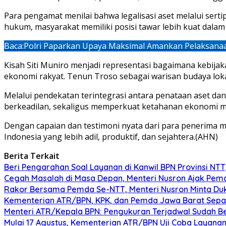
Para pengamat menilai bahwa legalisasi aset melalui ser
hukum, masyarakat memiliki posisi tawar lebih kuat dalam
Baca:
Polri Paparkan Upaya Maksimal Amankan Pelaksanaa
Kisah Siti Muniro menjadi representasi bagaimana kebij
ekonomi rakyat. Tenun Troso sebagai warisan budaya lok
Melalui pendekatan terintegrasi antara penataan aset d
berkeadilan, sekaligus memperkuat ketahanan ekonomi mas
Dengan capaian dan testimoni nyata dari para penerima
Indonesia yang lebih adil, produktif, dan sejahtera.(AHN)
Berita Terkait
Beri Pengarahan Soal Layanan di Kanwil BPN Provinsi NT
Cegah Masalah di Masa Depan, Menteri Nusron Ajak Pemd
Rakor Bersama Pemda Se-NTT, Menteri Nusron Minta Du
Kementerian ATR/BPN, KPK, dan Pemda Jawa Barat Sepa
Menteri ATR/Kepala BPN: Pengukuran Terjadwal Sudah Be
Mulai 17 Agustus, Kementerian ATR/BPN Uji Coba Layanan 