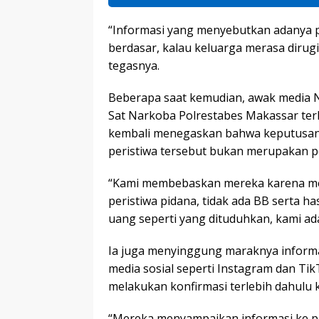
“Informasi yang menyebutkan adanya p
berdasar, kalau keluarga merasa diru
tegasnya.
Beberapa saat kemudian, awak media N
Sat Narkoba Polrestabes Makassar terk
kembali menegaskan bahwa keputusan
peristiwa tersebut bukan merupakan pe
“Kami membebaskan mereka karena me
peristiwa pidana, tidak ada BB serta ha
uang seperti yang dituduhkan, kami ada 
Ia juga menyinggung maraknya informa
media sosial seperti Instagram dan Ti
melakukan konfirmasi terlebih dahulu k
“Mereka menyampaikan informasi ke pu