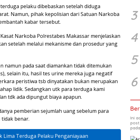
terduga pelaku dibebaskan setelah diduga
3
at. Namun, pihak kepolisian dari Satuan Narkoba
embantah kabar tersebut.
4
 Kasat Narkoba Polrestabes Makassar menjelaskan
kan setelah melalui mekanisme dan prosedur yang
5
 namun pada saat diamankan tidak ditemukan
, selain itu, hasil tes urine mereka juga negatif
6
perkara peristiwa tsb dinyatakan bukan merupakan
tahap lidik. Sedangkan utk para terduga kami
an tdk ada dipungut biaya apapun.
Ber
danya pemberian sejumlah uang sebelum para
 tidak benar.
Ini 
post
pada
k Lima Terduga Pelaku Penganiayaan