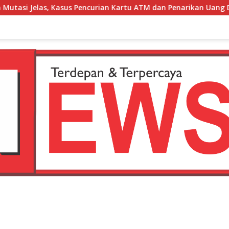
 Kartu ATM dan Penarikan Uang Dihentikan Polisi
DPC L