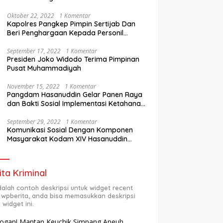
Oktober 22, 2022
1 Komentar
Kapolres Pangkep Pimpin Sertijab Dan
Beri Penghargaan Kepada Personil
Berprestasi
September 17, 2022
1 Komentar
Presiden Joko Widodo Terima Pimpinan
Pusat Muhammadiyah
November 15, 2022
1 Komentar
Pangdam Hasanuddin Gelar Panen Raya
dan Bakti Sosial Implementasi Ketahanan
Pangan Wilayah
September 29, 2022
1 Komentar
Komunikasi Sosial Dengan Komponen
Masyarakat Kodam XIV Hasanuddin
Semester Dua (2) TA 2022
ita Kriminal
adalah contoh deskripsi untuk widget recent
 wpberita, anda bisa memasukkan deskripsi
 widget ini.