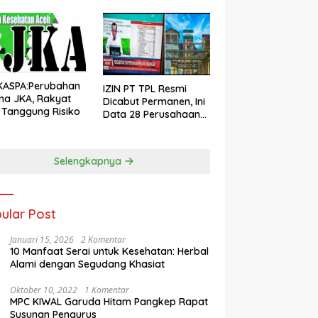
KASPA:Perubahan
IZIN PT TPL Resmi
ma JKA, Rakyat
Dicabut Permanen, Ini
 Tanggung Risiko
Data 28 Perusahaan
Perusak Lingkungan
Sumut Aceh dan
Sumbar
Selengkapnya
ular Post
Januari 15, 2026
2 Komentar
10 Manfaat Serai untuk Kesehatan: Herbal
Alami dengan Segudang Khasiat
Oktober 10, 2022
1 Komentar
MPC KIWAL Garuda Hitam Pangkep Rapat
Susunan Pengurus