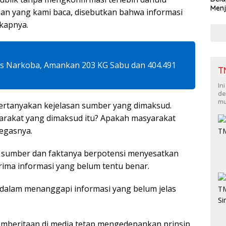
Menj
aan yang kami baca, disebutkan bahwa informasi
gkapnya.
us Narkoba, Amankan 203 KG Sabu dan 404.491
T
In
de
mu
ertanyakan kejelasan sumber yang dimaksud.
yarakat yang dimaksud itu? Apakah masyarakat
egasnya.
as sumber dan faktanya berpotensi menyesatkan
ma informasi yang belum tentu benar.
 dalam menanggapi informasi yang belum jelas
pemberitaan di media tetap mengedepankan prinsip