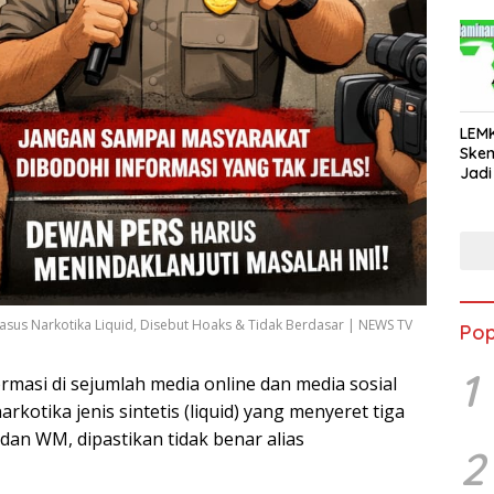
LEM
Ske
Jadi
asus Narkotika Liquid, Disebut Hoaks & Tidak Berdasar | NEWS TV
Pop
1
masi di sejumlah media online dan media sosial
rkotika jenis sintetis (liquid) yang menyeret tiga
 dan WM, dipastikan tidak benar alias
2