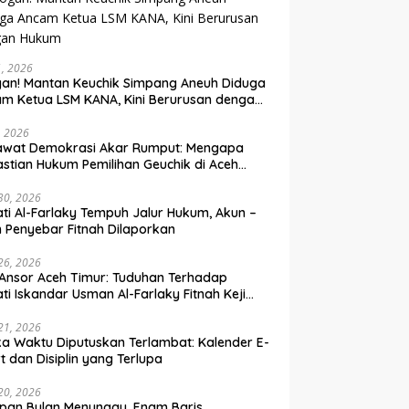
31, 2026
an! Mantan Keuchik Simpang Aneuh Diduga
m Ketua LSM KANA, Kini Berurusan dengan
um
, 2026
awat Demokrasi Akar Rumput: Mengapa
stian Hukum Pemilihan Geuchik di Aceh
 30, 2026
ti Al-Farlaky Tempuh Jalur Hukum, Akun –
 Penyebar Fitnah Dilaporkan
 26, 2026
Ansor Aceh Timur: Tuduhan Terhadap
ti Iskandar Usman Al-Farlaky Fitnah Keji
 Hoaks
 21, 2026
ka Waktu Diputuskan Terlambat: Kalender E-
t dan Disiplin yang Terlupa
 20, 2026
pan Bulan Menunggu, Enam Baris