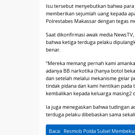
Isu tersebut menyebutkan bahwa para 
memberikan sejumlah uang kepada apar
Polrestabes Makassar dengan tegas m
Saat dikonfirmasi awak media NewsTV,
bahwa ketiga terduga pelaku dipulang
benar.
“Mereka memang pernah kami amankan
adanya BB narkotika (hanya botol bekas)
dan setelah melalui mekanisme gelar 
tindak pidana dan kami hentikan pada 
kembalikan kepada keluarga masing2 d
Ia juga menegaskan bahwa tudingan a
terduga pelaku dibebaskan sama sekali
Baca:
Resmob Polda Sulsel Membeku