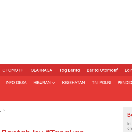
OTOMOTIF
OLAHRAGA
Tag Berita
Berita Otomotif
Lai
INFO DESA
HIBURAN
KESEHATAN
TNI POLRI
PENDID
L
B
In
an