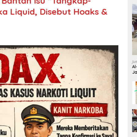
 Bantah Isu “Tangkap-
a Liquid, Disebut Hoaks &
Ju
Al
Ja
Wa