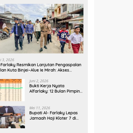
ni 3, 2026
-Farlaky Resmikan Lanjutan Pengaspalan
lan Kuta Binjei–Alue Ie Mirah: Akses
rga Makin Lancar
Juni 2, 2026
Bukti Kerja Nyata
Alfarlaky: 12 Bulan Pimpin,
2% Warga Aceh Timur
Mei 11, 2026
Bupati Al- Farlaky Lepas
Jamaah Haji Kloter 7 di
Embarkasi Haji Banda
Aceh