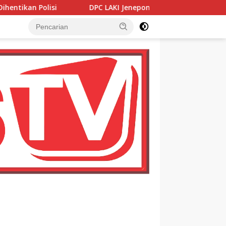
AKI Jeneponto Perkuat Sinergi dengan Wakapolres Sinjai dan