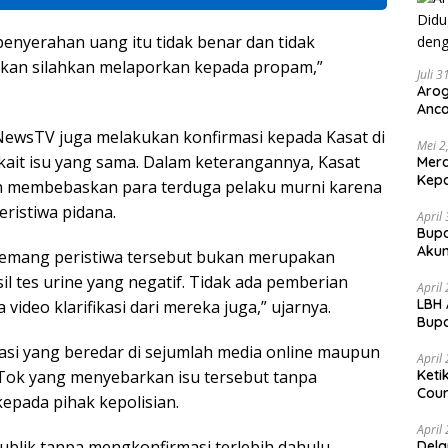
enyerahan uang itu tidak benar dan tidak
gikan silahkan melaporkan kepada propam,”
Juli 
Arog
Anca
Huk
ewsTV juga melakukan konfirmasi kepada Kasat di
Mei 2
ait isu yang sama. Dalam keterangannya, Kasat
Mer
Kepa
 membebaskan para terduga pelaku murni karena
ristiwa pidana.
April
Bupa
Akun
mang peristiwa tersebut bukan merupakan
sil tes urine yang negatif. Tidak ada pemberian
April
LBH 
video klarifikasi dari mereka juga,” ujarnya.
Bupa
dan
si yang beredar di sejumlah media online maupun
April
kTok yang menyebarkan isu tersebut tanpa
Keti
Cour
epada pihak kepolisian.
April
blik tanpa mengkonfirmasi terlebih dahulu
Dela