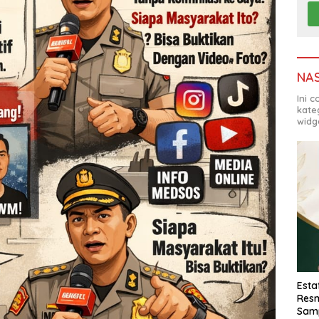
NA
Ini 
kate
widg
Esta
Resm
Sam